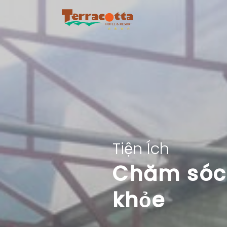
Tiện Ích
Chăm sóc
khỏe