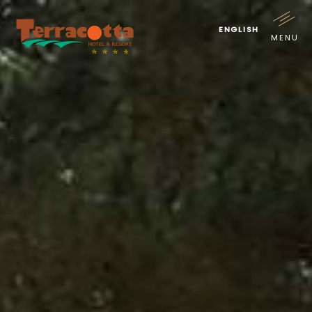
ENGLISH
MENU
TRANG CHỦ
GIỚI THIỆU
PHÒNG NGHỈ
ẨM THỰC
HỘI NGHỊ & SỰ KIỆN