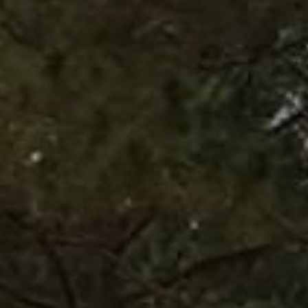
TIỆN ÍCH
TEAM BUILDING
YOGA
SỰ BỀN VỮNG
NGHỆ THUẬT
THƯ VIỆN HÌNH ẢNH
KHUYẾN MÃI
TIN TỨC