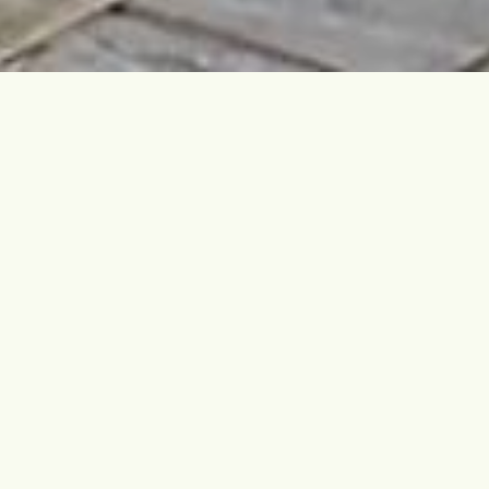
TRANG CHỦ
ẨM THỰC
Ẩm Thực
Ẩm Thực Terracotta Hotel & Resort
Đến với Terracotta Hotel & Resort Đà Lạt, thực khách sẽ
được đội ngũ đầu bếp chuyên nghiệp phục vụ những món
ngon ưng ý mang phong vị Á - Âu trong không gian rộng
thoáng và sang trọng